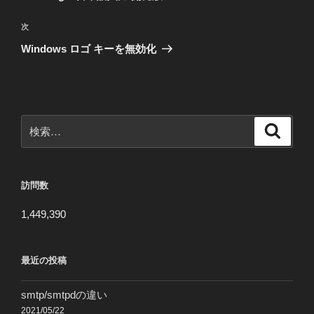
ナ
投
ビ
稿
次
次
ゲ
の
Windows ロゴ キーを無効化
投
ー
稿
シ
ョ
ン
検
検
索
索:
訪問数
1,449,390
最近の投稿
smtp/smtpdの違い
2021/05/22