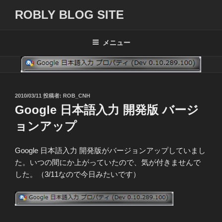
コ
ROBLY BLOG SITE
ン
テ
ン
メニュー
ツ
へ
ス
キ
投
2010/03/11
投稿者:
ROB_CNH
ッ
稿
Google 日本語入力 開発版 バージ
プ
日:
ョンアップ
Google 日本語入力 開発版がバージョンアップしていまし
た。いつの間にか上がっていたので、気が付きませんで
した。（3/11なので今日みたいです）