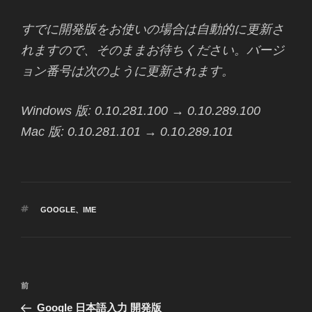
すでに開発版をお使いの場合は自動的に更新さ
れますので、そのままお待ちください。バージ
ョン番号は次のように更新されます。
Windows 版: 0.10.281.100 → 0.10.289.100
Mac 版: 0.10.281.101 → 0.10.289.101
タ
GOOGLE
、
IME
グ
投
前
前
稿
の
Google 日本語入力 開発版