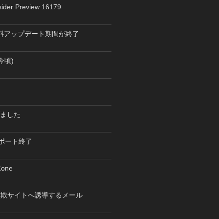
ider Preview 16179
0 無料アップデート期間が終了
今頃)
げました
 サポート終了
one
詐欺サイトへ誘導するメール