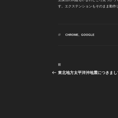
す。エクステンションもそのまま動作
タ
CHROME
、
GOOGLE
グ
投
前
前
稿
の
東北地方太平洋沖地震につきまし
投
ナ
稿
ビ
ゲ
ー