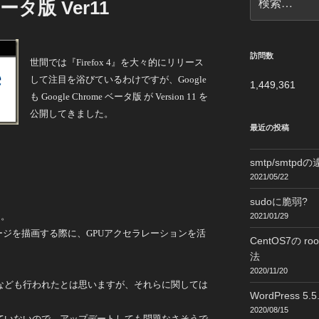
ベータ版 Ver11
索:
訪問数
世間では『Firefox 4』を大々的にリリース
して注目を浴びているわけですが、Google
1,449,361
も Google Chrome ベータ版 が Version 11 を
公開してきました。
最近の投稿
smtp/smtpd
2021/05/22
sudoに脆弱?
る。
2021/01/29
ページを描画する際に、GPUアクセラレーションを活
CentOS7の
法
2020/11/20
なども行われたとは思いますが、それらに関しては
WordPress 
2020/08/15
ていないので、アップデートしても問題なさそうで