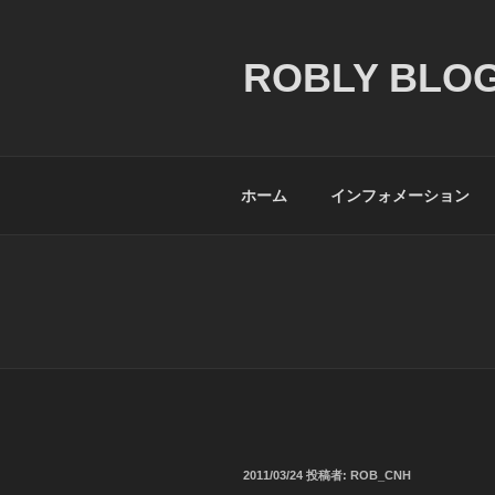
コ
ン
テ
ROBLY BLOG
ン
ツ
へ
ス
ホーム
インフォメーション
キ
ッ
プ
投
2011/03/24
投稿者:
ROB_CNH
稿