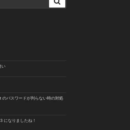
検
索
の違い
 root のパスワードが判らない時の対処
5.5.3 になりましたね！