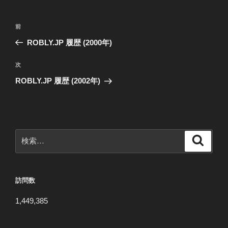
投
前
前
稿
の
ROBLY.JP 履歴 (2000年)
ナ
投
ビ
稿
次
次
ゲ
の
ROBLY.JP 履歴 (2002年)
投
ー
稿
シ
ョ
ン
検
検
索
索:
訪問数
1,449,385