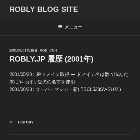
コ
ROBLY BLOG SITE
ン
テ
ン
メニュー
ツ
へ
ス
投
2001/01/01
投稿者:
ROB_CNH
キ
稿
ROBLY.JP 履歴 (2001年)
日:
ッ
プ
2001/05/29 : JPドメイン取得 — ドメイン名は散々悩んだ
末にやっぱり愛犬の名前を使用
2001/06/23 : サーバーマシン一新( TSCL533SV-SL02 )
タ
HISTORY
グ