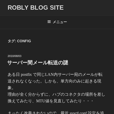
コ
ROBLY BLOG SITE
ン
テ
ン
メニュー
ツ
へ
ス
タグ:
CONFIG
キ
ッ
投
2010/08/03
プ
稿
サーバー間メール転送の謎
日:
ある日 postfix で同じLAN内サーバー宛のメールが転
送されなくなった。しかも、単方向のみに起きる現
象。
理由が全く分からずに、ハブのコネクタの場所を差し
換えてみたり、MTU値を見直してみたり・・・
まったく改善されないので、最近 sysctl.conf 設定を追