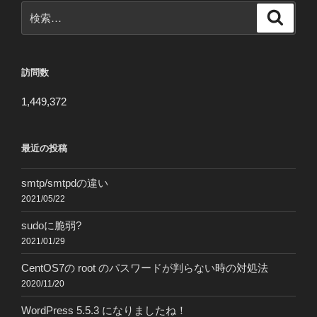
ジ
検
検
ー
索
索:
ジ
送
訪問数
り
1,449,372
最近の投稿
smtp/smtpdの違い
2021/05/22
sudoに脆弱?
2021/01/29
CentOS7の root のパスワードが判らない時の対処法
2020/11/20
WordPress 5.5.3 になりましたね！