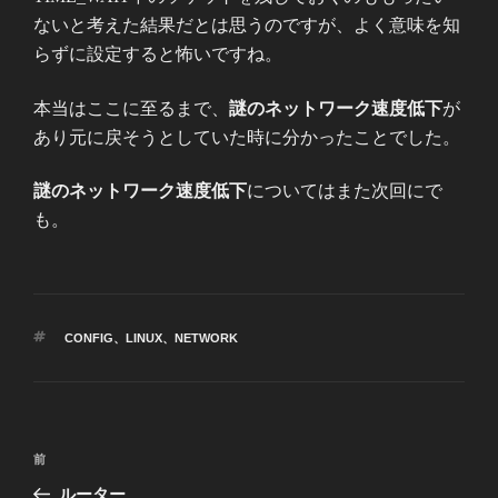
ないと考えた結果だとは思うのですが、よく意味を知
らずに設定すると怖いですね。
本当はここに至るまで、
謎のネットワーク速度低下
が
あり元に戻そうとしていた時に分かったことでした。
謎のネットワーク速度低下
についてはまた次回にで
も。
タ
CONFIG
、
LINUX
、
NETWORK
グ
投
前
前
稿
の
ルーター