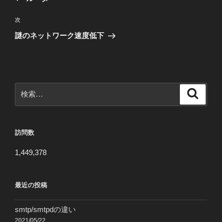
ナ
投
ビ
稿
次
次
ゲ
の
謎のネットワーク速度低下
投
ー
稿
シ
ョ
ン
検
検
索
索:
訪問数
1,449,378
最近の投稿
smtp/smtpdの違い
2021/05/22