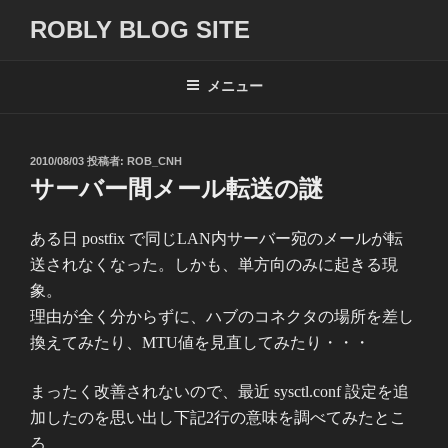
コ
ROBLY BLOG SITE
ン
テ
ン
メニュー
ツ
へ
ス
投
2010/08/03
投稿者:
ROB_CNH
キ
稿
サーバー間メール転送の謎
日:
ッ
プ
ある日 postfix で同じLAN内サーバー宛のメールが転
送されなくなった。しかも、単方向のみに起きる現
象。
理由が全く分からずに、ハブのコネクタの場所を差し
換えてみたり、MTU値を見直してみたり・・・
まったく改善されないので、最近 sysctl.conf 設定を追
加したのを思い出し下記2行の意味を調べてみたとこ
ろ