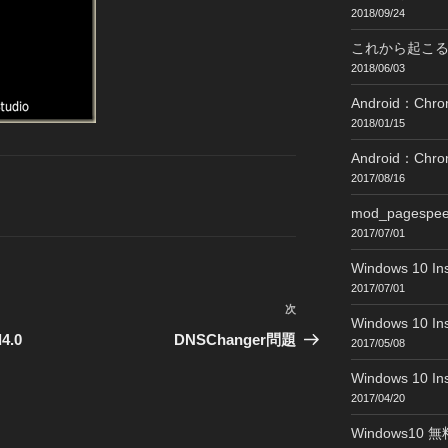
2018/09/24
これから起こ
2018/06/03
Android：C
2018/01/15
Android：
2017/08/16
mod_pages
2017/07/01
Windows 10 Ins
2017/07/01
次
次
Windows 10 Ins
の
4.0
DNSChanger問題
2017/05/08
投
Windows 10 Ins
稿
2017/04/20
Windows1