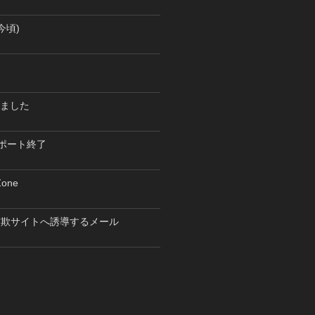
今頃)
げました
 サポート終了
one
詐欺サイトへ誘導するメール