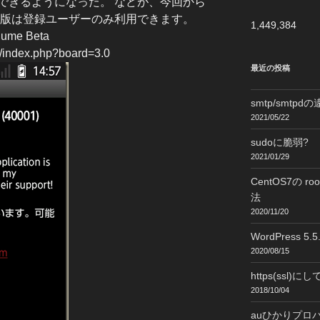
できるようになった。 などが、今回から
タ版は登録ユーザーのみ利用できます。
1,449,384
Plume Beta
st/index.php?board=3.0
最近の投稿
smtp/smtpd
2021/05/22
sudoに脆弱?
2021/01/29
CentOS7の
法
2020/11/20
WordPress 
2020/08/15
https(ssl)
2018/10/04
auひかりプロ