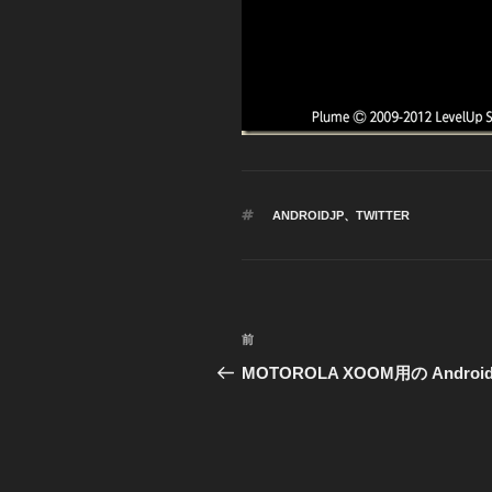
タ
ANDROIDJP
、
TWITTER
グ
投
前
前
稿
の
MOTOROLA XOOM用の Android
投
ナ
稿
ビ
ゲ