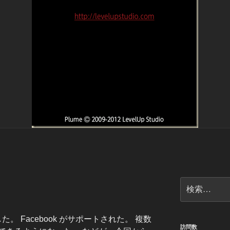
検
索:
れました。 Facebook がサポートされた。 複数
訪問数