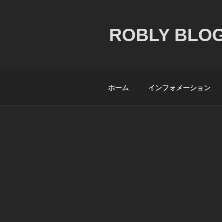
コ
ン
テ
ROBLY BLOG
ン
ツ
へ
ス
ホーム
インフォメーション
キ
ッ
プ