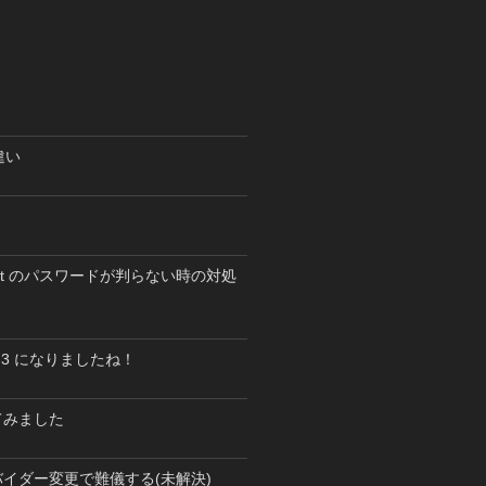
の違い
 root のパスワードが判らない時の対処
5.5.3 になりましたね！
にしてみました
バイダー変更で難儀する(未解決)